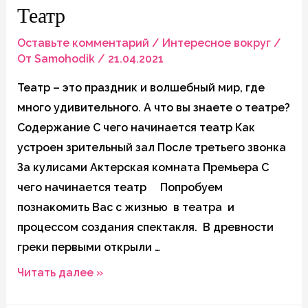
Театр
в
русской
Оставьте комментарий
/
Интересное вокруг
/
литературе.
От
Samohodik
/
21.04.2021
Урок
Театр – это праздник и волшебный мир, где
Литературы
много удивительного. А что вы знаете о театре?
3
Содержание С чего начинается театр Как
класс
устроен зрительный зал После третьего звонка
За кулисами Актерская комната Премьера С
чего начинается театр Попробуем
познакомить Вас с жизнью в театра и
процессом создания спектакля. В древности
греки первыми открыли …
Театр
Читать далее »