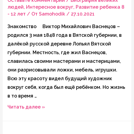
Оставьте комментарий
/
Биография великих
людей
,
Интересное вокруг
,
Развитие ребенка 8
- 12 лет
/ От
Samohodik
/
27.10.2021
Знакомство Виктор Михайлович Васнецов –
родился 3 мая 1848 года в Вятской губернии, в
далёкой русской деревне Лопьял Вятской
губернии. Местность, где жил Васнецов,
славилась своими мастерами и мастерицами,
они разрисовывали ложки, мебель, игрушки.
Всю эту красоту видел будущий художник
вокруг себя, когда был ещё ребёнком. Но жизнь
в то время …
Васнецов
Читать далее »
и
его
роль