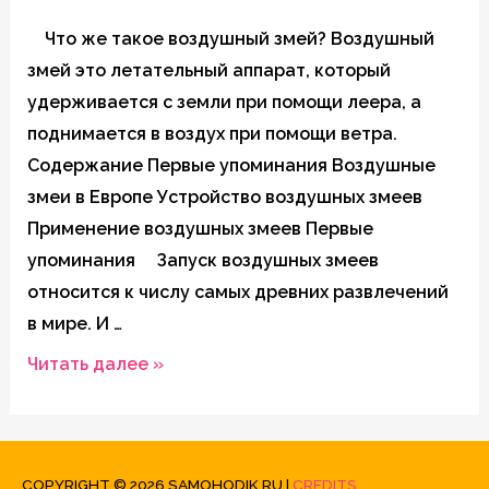
Что же такое воздушный змей? Воздушный
змей это летательный аппарат, который
удерживается с земли при помощи леера, а
поднимается в воздух при помощи ветра.
Содержание Первые упоминания Воздушные
змеи в Европе Устройство воздушных змеев
Применение воздушных змеев Первые
упоминания Запуск воздушных змеев
относится к числу самых древних развлечений
в мире. И …
История
Читать далее »
создания
воздушных
змеев
COPYRIGHT © 2026
SAMOHODIK.RU
|
CREDITS