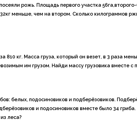
 посеяли рожь. Площадь первого участка 56га,второго
32кг меньше, чем на втором. Сколько килограммов р
за 810 кг. Масса груза, который он везет, в 3 раза ме
евозимым им грузом. Найди массу грузовика вместе с
ибов: белых, подосиновиков и подберёзовиков. Подбер
одберёзовиков и подосиновиков вместе было 34 гриба.
из леса?