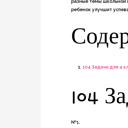
разные темы школьной п
ребенок улучшит успева
Соде
104 Задачи для 4 к
104 З
№1.