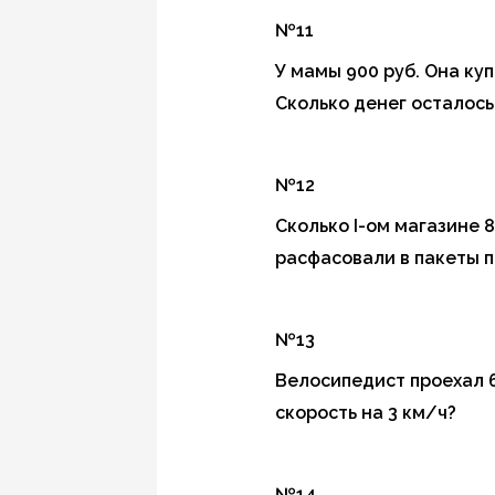
№11
У мамы 900 руб. Она куп
Сколько денег осталось
№12
Сколько I-ом магазине 8
расфасовали в пакеты п
№13
Велосипедист проехал 60
скорость на 3 км/ч?
№14