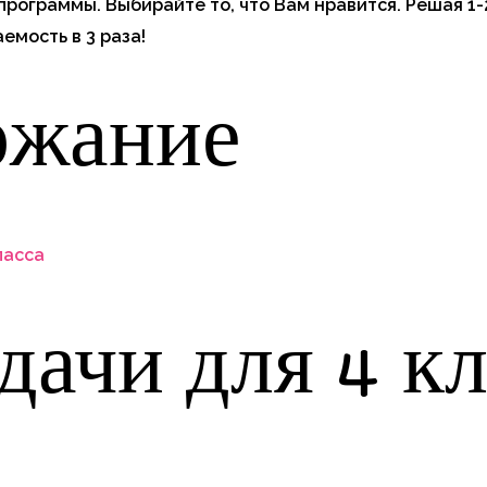
рограммы. Выбирайте то, что Вам нравится. Решая 1-
емость в 3 раза!
ржание
ласса
адачи для 4 к