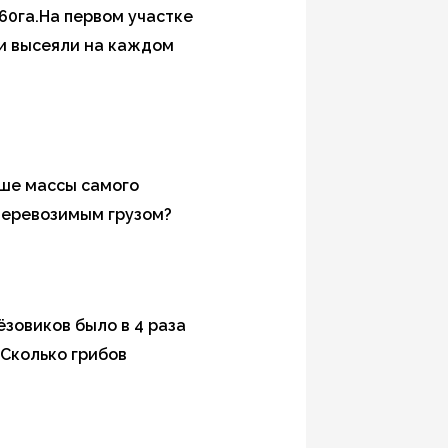
-60га.На первом участке
жи высеяли на каждом
ньше массы самого
 перевозимым грузом?
ёзовиков было в 4 раза
 Сколько грибов