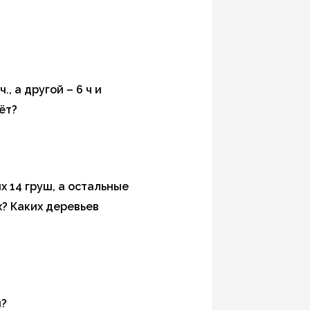
, а другой – 6 ч и
ёт?
ых 14 груш, а остальные
х? Каких деревьев
и?