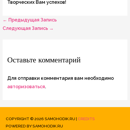
Творческих Вам успехов!
←
Предыдущая Запись
Навигация
Следующая Запись
→
по
Оставьте комментарий
записям
Для отправки комментария вам необходимо
авторизоваться
.
COPYRIGHT © 2026
SAMOHODIK.RU
|
CREDITS
POWERED BY
SAMOHODIK.RU