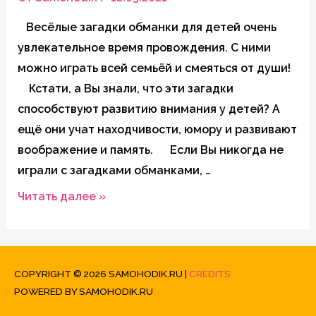
Весёлые загадки обманки для детей очень
увлекательное время провождения. С ними
можно играть всей семьёй и смеяться от души!
Кстати, а Вы знали, что эти загадки
способствуют развитию внимания у детей? А
ещё они учат находчивости, юмору и развивают
воображение и память. Если Вы никогда не
играли с загадками обманками, …
Весёлые
Читать далее »
загадки
обманки
для
COPYRIGHT © 2026
SAMOHODIK.RU
|
CREDITS
детей
POWERED BY
SAMOHODIK.RU
с